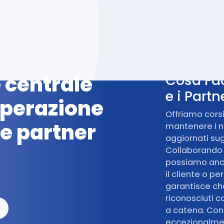
 centrale
Cosa Fac
e i Part
operazione
Offriamo cors
 e partner
mantenere i no
aggiornati sugl
Collaborando c
possiamo anche
il cliente o p
garantisce che
riconosciuti c
a catena. Con
eccezionalme