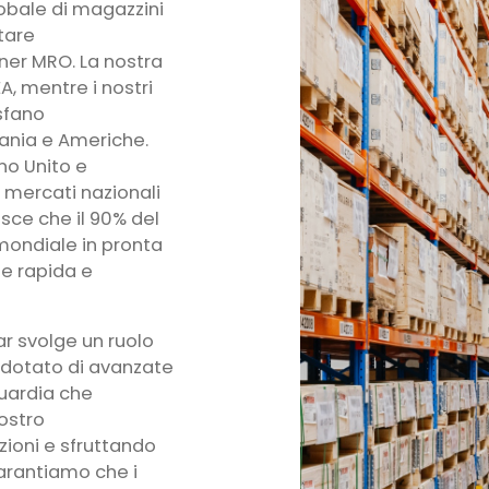
obale di magazzini
tare
tner MRO. La nostra
A, mentre i nostri
sfano
eania e Americhe.
no Unito e
 mercati nazionali
isce che il 90% del
 mondiale in pronta
e rapida e
r svolge un ruolo
È dotato di avanzate
guardia che
nostro
ioni e sfruttando
garantiamo che i