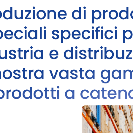
oduzione di prodo
eciali specifici 
dustria e distribu
nostra vasta g
prodotti a caten