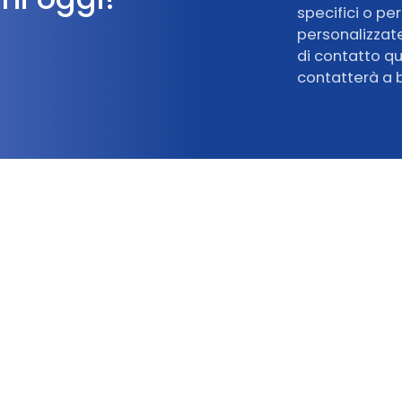
specifici o per
personalizzate 
di contatto qu
contatterà a 
mente