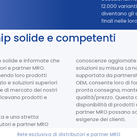
12.000 variant
diventano gli s
finali nelle lor
ip solide e competenti
ip solide e informate che
conoscenze aggiornate 
tori e partner MRO.
soluzioni su misura. La 
endo loro prodotti
supportata da partnershi
izio e soluzioni superiori
OEM, consente loro di fo
one di mercato dei nostri
pronta consegna, mante
 ricevano prodotti e
qualità/prezzo. Questa
disponibilità di prodotti 
partner MRO possano so
a e una stretta
esigenze dei clienti.
butori e partner MRO
Rete esclusiva di distributori e partner MRO