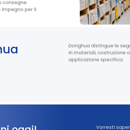
ano consegne
o impegno per il
hua
Donghua distingue le segue
in materiali, costruzione 
applicazione specifica:
oni oggi!
Vorresti sape