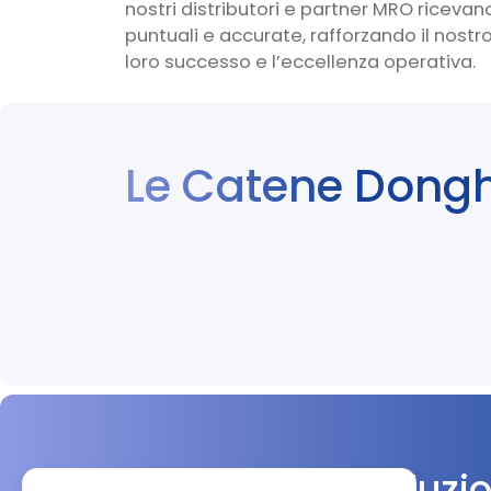
nostri distributori e partner MRO ricev
puntuali e accurate, rafforzando il nostr
loro successo e l’eccellenza operativa.
Le Catene Dong
Scopri le tue soluzi