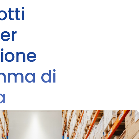
tti
per
zione
amma di
a