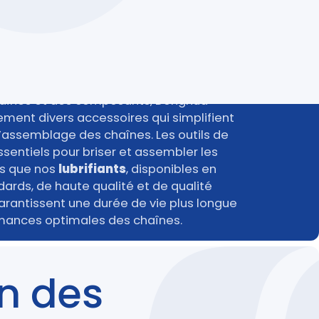
haînes et des composants, Donghua
ment divers accessoires qui simplifient
 l’assemblage des chaînes. Les outils de
sentiels pour briser et assembler les
is que nos
lubrifiants
, disponibles en
ards, de haute qualité et de qualité
arantissent une durée de vie plus longue
mances optimales des chaînes.
en des