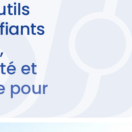
tils
fiants
,
té et
e pour