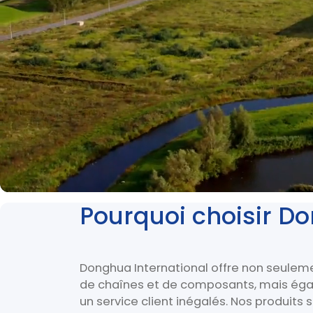
Pourquoi choisir D
Donghua International offre non seule
de chaînes et de composants, mais éga
un service client inégalés. Nos produits 