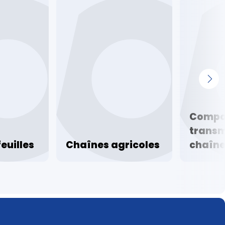
Compo
transm
euilles
Chaînes agricoles
chaîn