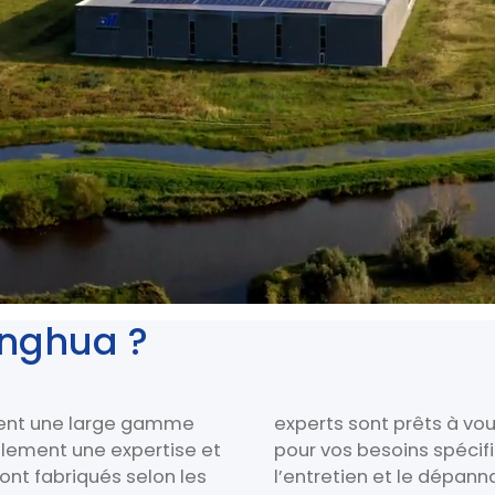
onghua ?
ment une large gamme
experts sont prêts à vous
lement une expertise et
pour vos besoins spécifiq
sont fabriqués selon les
l’entretien et le dépann