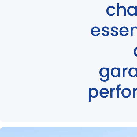
cha
essen
gara
perfo