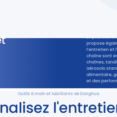
et
En plus des c
propose égale
l’entretien et
chaîne sont es
chaînes, tand
aérosols stand
alimentaire, g
et des perfor
Outils à main et lubrifiants de Donghua
nalisez l'entreti