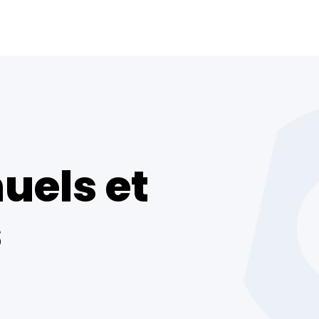
uels et
s