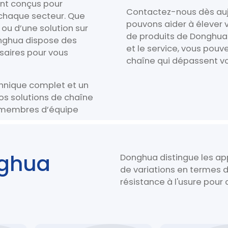
ont conçus pour
Contactez-nous dès auj
chaque secteur. Que
pouvons aider à élever 
ou d’une solution sur
de produits de Donghua
onghua dispose des
et le service, vous pouv
saires pour vous
chaîne qui dépassent vo
chnique complet et un
os solutions de chaîne
s membres d’équipe
nghua
Donghua distingue les app
de variations en termes 
résistance à l'usure pour