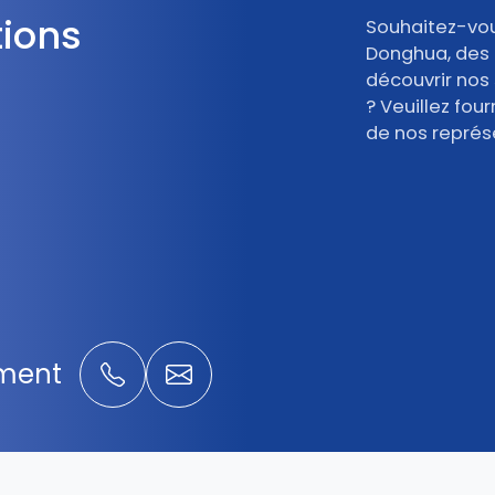
tions
Souhaitez-vou
Donghua, des
découvrir nos 
? Veuillez fou
de nos représ
ement