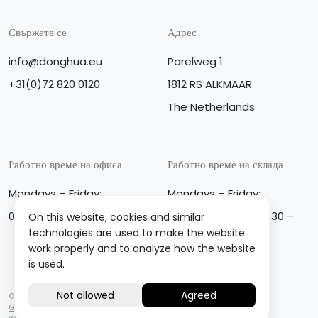
Свържете се
Адрес
info@donghua.eu
Parelweg 1
+31(0)72 820 0120
1812 RS ALKMAAR
The Netherlands
Работно време на офиса
Работно време на склада
Mondays – Friday:
Mondays – Friday:
08:30 – 17:30
08:00 – 13:00 and 13:30 –
On this website, cookies and similar
16:45
technologies are used to make the website
work properly and to analyze how the website
is used.
© Donghua International BV
General conditions of sale and delivery