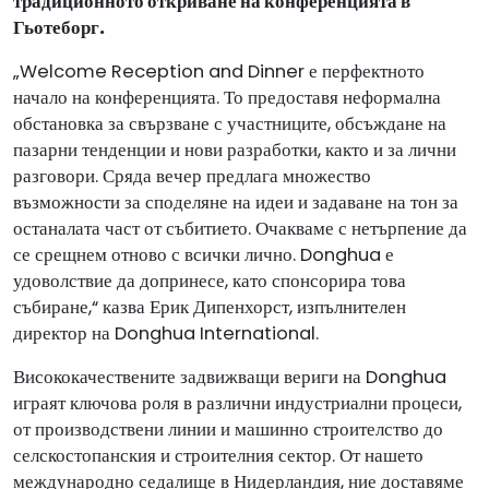
традиционното откриване на конференцията в
Гьотеборг.
„Welcome Reception and Dinner е перфектното
начало на конференцията. То предоставя неформална
обстановка за свързване с участниците, обсъждане на
пазарни тенденции и нови разработки, както и за лични
разговори. Сряда вечер предлага множество
възможности за споделяне на идеи и задаване на тон за
останалата част от събитието. Очакваме с нетърпение да
се срещнем отново с всички лично. Donghua е
удоволствие да допринесе, като спонсорира това
събиране,“ казва Ерик Дипенхорст, изпълнителен
директор на Donghua International.
Висококачествените задвижващи вериги на Donghua
играят ключова роля в различни индустриални процеси,
от производствени линии и машинно строителство до
селскостопанския и строителния сектор. От нашето
международно седалище в Нидерландия, ние доставяме